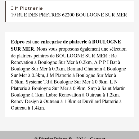
J M Platrerie
19 RUE DES PRETRES 62200 BOULOGNE SUR MER
Edpro
entreprise de platrerie à BOULOGNE
est une
SUR MER
. Nous vous proposons également une sélection
de platriers peintres de BOULOGNE SUR MER :
Rc
Renovation
à Boulogne Sur Mer à 0.2km,
A P P I Bat
à
Boulogne Sur Mer à 0.3km,
Bernard Chamoin
à Boulogne
Sur Mer à 0.3km,
J M Platrerie
à Boulogne Sur Mer à
0.5km,
Systeme Td
à Boulogne Sur Mer à 0.9km,
L N
Platrerie
à Boulogne Sur Mer à 0.9km,
Smp
à Saint Martin
Boulogne à 1km,
Labre Renovation
à Outreau à 1.2km,
Renov Design
à Outreau à 1.3km et
Duvillard Platrerie
à
Outreau à 1.4km.
© Platrier-Peintre.fr - 2026 -
Contact