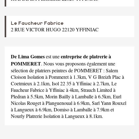
Le Faucheur Fabrice
2 RUE VICTOR HUGO 22120 YFFINIAC
De Lima Gomes
entreprise de platrerie à
est une
POMMERET
. Nous vous proposons également une
sélection de platriers peintres de POMMERET :
Salem
Cloison Isolation
à Pommeret à 1.3km,
V G Breizh Plac
à
Coetmieux à 2.1km,
Isol 22 35
à Yffiniac à 2.7km,
Le
Faucheur Fabrice
à Yffiniac à 4km,
Strauch Limited
à
Pledran à 5.5km,
Morin Bailly
à Lamballe à 6.5km,
Eurl
Nicolas Rouget
à Planguenoual à 6.9km,
Sarl Yann Rouxel
à Langueux à 6.9km,
Domiso
à Lamballe à 7.9km et
Nourly Platrerie Isolation
à Langueux à 8.1km.