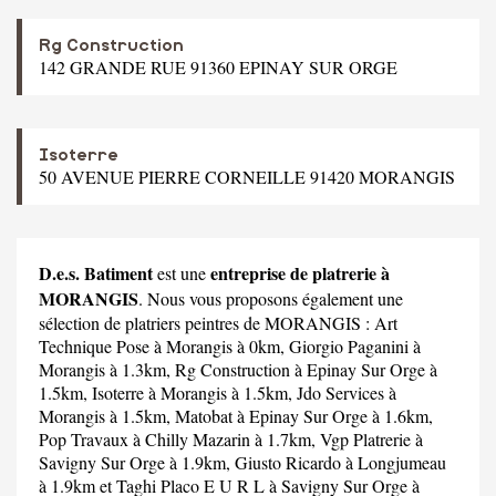
Rg Construction
142 GRANDE RUE 91360 EPINAY SUR ORGE
Isoterre
50 AVENUE PIERRE CORNEILLE 91420 MORANGIS
D.e.s. Batiment
entreprise de platrerie à
est une
MORANGIS
. Nous vous proposons également une
sélection de platriers peintres de MORANGIS :
Art
Technique Pose
à Morangis à 0km,
Giorgio Paganini
à
Morangis à 1.3km,
Rg Construction
à Epinay Sur Orge à
1.5km,
Isoterre
à Morangis à 1.5km,
Jdo Services
à
Morangis à 1.5km,
Matobat
à Epinay Sur Orge à 1.6km,
Pop Travaux
à Chilly Mazarin à 1.7km,
Vgp Platrerie
à
Savigny Sur Orge à 1.9km,
Giusto Ricardo
à Longjumeau
à 1.9km et
Taghi Placo E U R L
à Savigny Sur Orge à