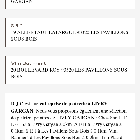
GARGAN
S R J
19 ALLEE PAUL LAFARGUE 93320 LES PAVILLONS
SOUS BOIS
Vlm Batiment
20 BOULEVARD ROY 93320 LES PAVILLONS SOUS
BOIS
D J C
entreprise de platrerie à LIVRY
est une
GARGAN
. Nous vous proposons également une sélection
de platriers peintres de LIVRY GARGAN :
Chez Sarl H D
E 61 63
à Livry Gargan à 0km,
A F B
à Livry Gargan à
0.1km,
S R J
à Les Pavillons Sous Bois à 0.1km,
Vlm
Batiment
à Les Pavillons Sous Bois à 0.2km,
Tim Plac
à