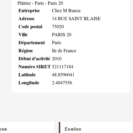
Plâtrier
›
Paris
›
Paris 20
Entreprise
Chez M Bunza
Adresse
14 RUE SAINT BLAISE
Code postal
75020
Ville
PARIS 20
Département
Paris
Région
Ile de France
Début d'activité
2010
Numéro SIRET
521117184
Latitude
48.8596041
Longitude
2.4047556
ose
Exeliso