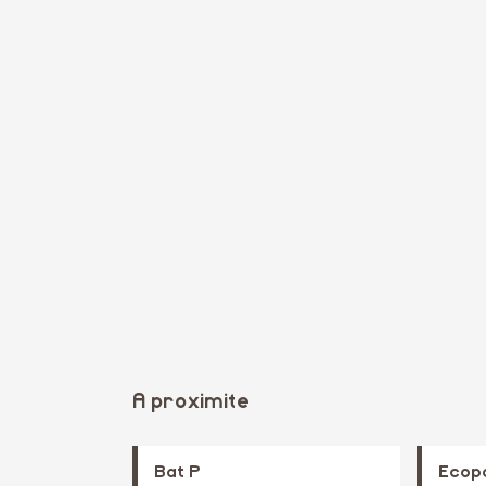
A proximite
Bat P
Ecop