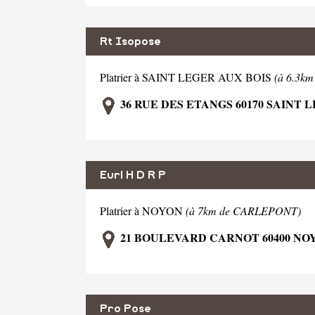
Rt Isopose
Platrier à SAINT LEGER AUX BOIS
(à 6.3k
36 RUE DES ETANGS 60170 SAINT 
Eurl H D R P
Platrier à NOYON
(à 7km de CARLEPONT)
21 BOULEVARD CARNOT 60400 NO
Pro Pose