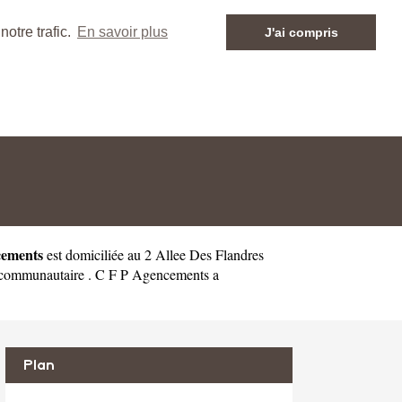
otre trafic.
En savoir plus
J'ai compris
cements
est domiciliée au 2 Allee Des Flandres
-communautaire . C F P Agencements a
Plan