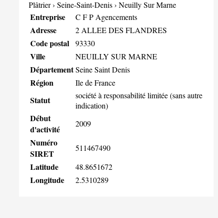
Plâtrier
›
Seine-Saint-Denis
›
Neuilly Sur Marne
Entreprise
C F P Agencements
Adresse
2 ALLEE DES FLANDRES
Code postal
93330
Ville
NEUILLY SUR MARNE
Département
Seine Saint Denis
Région
Ile de France
société à responsabilité limitée (sans autre
Statut
indication)
Début
2009
d'activité
Numéro
511467490
SIRET
Latitude
48.8651672
Longitude
2.5310289