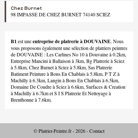
Chez Burnet
98 IMPASSE DE CHEZ BURNET 74140 SCIEZ
B1
entreprise de platrerie à DOUVAINE
est une
. Nous
vous proposons également une sélection de platriers peintres
de DOUVAINE :
Les Carlines No 10
à Douvaine à 0.2km,
Entreprise Mancini
à Ballaison à 3km,
Bg Platrerie
à Sciez
à 5.8km,
Chez Burnet
à Sciez à 5.8km,
Sas Platrerie
Batiment Peinture
à Bons En Chablais à 5.8km,
P T Z
à
Machilly à 6.3km,
Langin
à Bons En Chablais à 6.5km,
Domaine De Coudre
à Sciez à 6.6km,
Surfaces & Creation
à Machilly à 6.7km et
S I S Platrerie Et Nettoyage
à
Brenthonne à 7.6km.
© Platrier-Peintre.fr - 2026 -
Contact