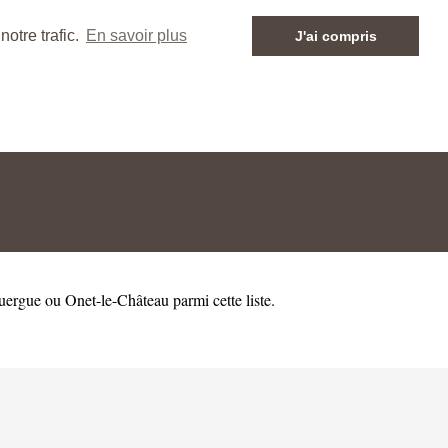
otre trafic.
En savoir plus
J'ai compris
uergue
ou
Onet-le-Château
parmi cette liste.