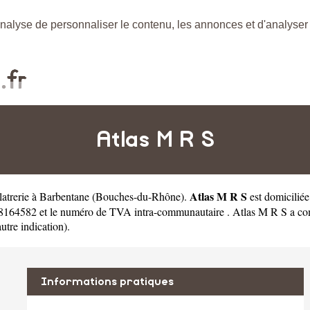
nalyse de personnaliser le contenu, les annonces et d'analyser n
Atlas M R S
Atlas M R S
latrerie à Barbentane
(
Bouches-du-Rhône
).
est domicilié
8164582 et le numéro de TVA intra-communautaire . Atlas M R S a comm
autre indication).
Informations pratiques