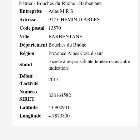
Plâtrier
›
Bouches-du-Rhône
›
Barbentane
Entreprise
Atlas M R S
Adresse
912 CHEMIN D ARLES
Code postal
13570
Ville
BARBENTANE
Département
Bouches du Rhône
Région
Provence Alpes Côte d'azur
société à responsabilité limitée (sans autre
Statut
indication)
Début
2017
d'activité
Numéro
828164582
SIRET
Latitude
43.9009411
Longitude
4.7873830