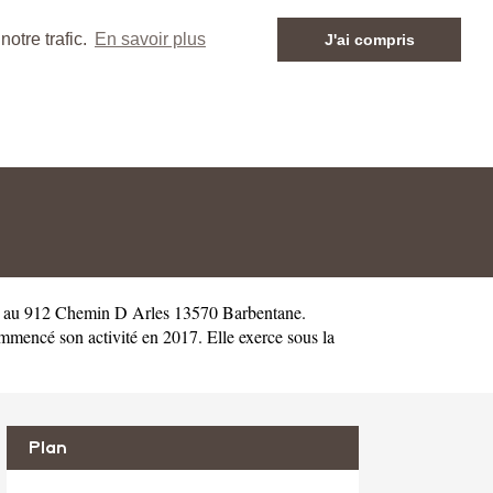
otre trafic.
En savoir plus
J'ai compris
e au 912 Chemin D Arles 13570 Barbentane.
encé son activité en 2017. Elle exerce sous la
Plan