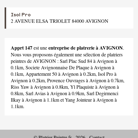
Isol Pro
2 AVENUE ELSA TRIOLET 84000 AVIGNON
Apprt 147
entreprise de platrerie à AVIGNON
est une
.
Nous vous proposons également une sélection de platriers
peintres de AVIGNON :
Sarl Plac Sud 84
à Avignon à
0.1km,
Societe Avignonnaise De Plaque
à Avignon à
0.1km,
Appartement 50
à Avignon à 0.2km,
Isol Pro
à
Avignon à 0.2km,
Provence Ouvrages
à Avignon à 0.7km,
Riss Yaw
à Avignon à 0.8km,
Yl Plaquiste
à Avignon à
0.8km,
Sarl Avias
à Avignon à 0.9km,
Sarl Degirmenci
Ilkay
à Avignon à 1.1km et
Yang Jointeur
à Avignon à
1.1km.
© Platrier-Peintre.fr - 2026 -
Contact