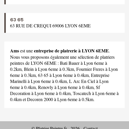
63 65
63 RUE DE CREQUI 69006 LYON 6EME
Ams
entreprise de platrerie à LYON 6EME
est une
.
Nous vous proposons également une sélection de platriers
peintres de LYON 6EME :
Bati Bauer
à Lyon 6eme à
0.2km,
Blein
à Lyon 6eme à 0.3km,
Fournier Freres
à Lyon
6eme à 0.3km,
63 65
à Lyon 6eme à 0.4km,
Entreprise
Marinelli
à Lyon 6eme à 0.4km,
L Arc En Ciel
à Lyon
6eme à 0.4km,
Renovly
à Lyon 6eme à 0.4km,
Sf
Decoration
à Lyon 6eme à 0.4km,
Toscatech
à Lyon 6eme à
0.4km et
Decoren 2000
à Lyon 6eme à 0.5km.
© Platrier-Peintre.fr - 2026 -
Contact