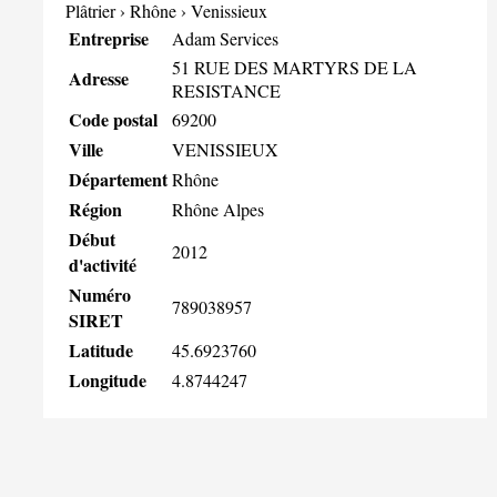
Plâtrier
›
Rhône
›
Venissieux
Entreprise
Adam Services
51 RUE DES MARTYRS DE LA
Adresse
RESISTANCE
Code postal
69200
Ville
VENISSIEUX
Département
Rhône
Région
Rhône Alpes
Début
2012
d'activité
Numéro
789038957
SIRET
Latitude
45.6923760
Longitude
4.8744247