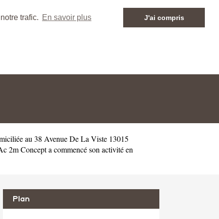
otre trafic.
En savoir plus
J'ai compris
miciliée au 38 Avenue De La Viste 13015
 Ac 2m Concept a commencé son activité en
Plan