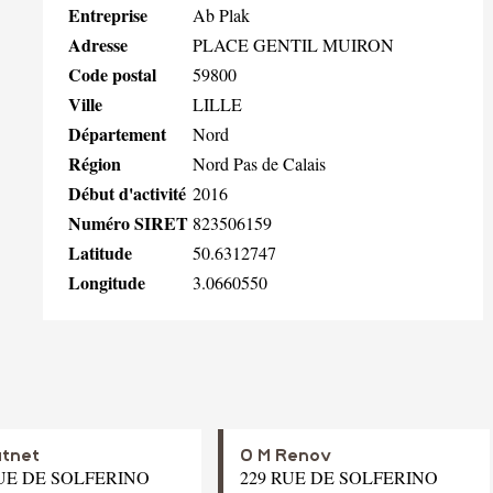
Entreprise
Ab Plak
Adresse
PLACE GENTIL MUIRON
Code postal
59800
Ville
LILLE
Département
Nord
Région
Nord Pas de Calais
Début d'activité
2016
Numéro SIRET
823506159
Latitude
50.6312747
Longitude
3.0660550
atnet
O M Renov
RUE DE SOLFERINO
229 RUE DE SOLFERINO