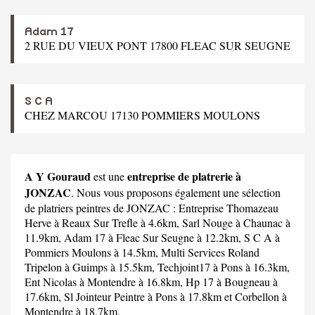
Adam 17
2 RUE DU VIEUX PONT 17800 FLEAC SUR SEUGNE
S C A
CHEZ MARCOU 17130 POMMIERS MOULONS
A Y Gouraud
entreprise de platrerie à
est une
JONZAC
. Nous vous proposons également une sélection
de platriers peintres de JONZAC :
Entreprise Thomazeau
Herve
à Reaux Sur Trefle à 4.6km,
Sarl Nouge
à Chaunac à
11.9km,
Adam 17
à Fleac Sur Seugne à 12.2km,
S C A
à
Pommiers Moulons à 14.5km,
Multi Services Roland
Tripelon
à Guimps à 15.5km,
Techjoint17
à Pons à 16.3km,
Ent Nicolas
à Montendre à 16.8km,
Hp 17
à Bougneau à
17.6km,
Sl Jointeur Peintre
à Pons à 17.8km et
Corbellon
à
Montendre à 18.7km.