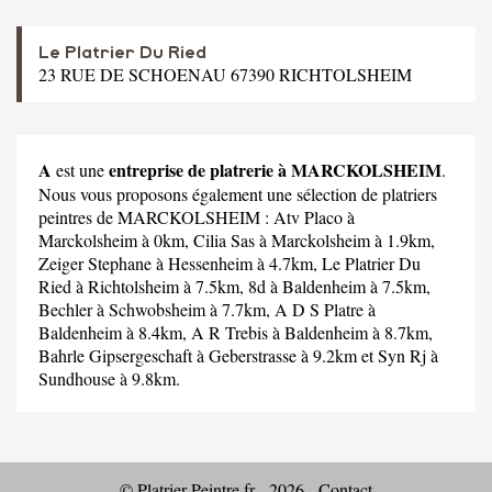
Le Platrier Du Ried
23 RUE DE SCHOENAU 67390 RICHTOLSHEIM
A
entreprise de platrerie à MARCKOLSHEIM
est une
.
Nous vous proposons également une sélection de platriers
peintres de MARCKOLSHEIM :
Atv Placo
à
Marckolsheim à 0km,
Cilia Sas
à Marckolsheim à 1.9km,
Zeiger Stephane
à Hessenheim à 4.7km,
Le Platrier Du
Ried
à Richtolsheim à 7.5km,
8d
à Baldenheim à 7.5km,
Bechler
à Schwobsheim à 7.7km,
A D S Platre
à
Baldenheim à 8.4km,
A R Trebis
à Baldenheim à 8.7km,
Bahrle Gipsergeschaft
à Geberstrasse à 9.2km et
Syn Rj
à
Sundhouse à 9.8km.
© Platrier-Peintre.fr - 2026 -
Contact