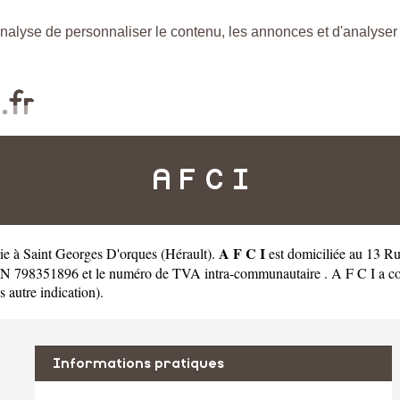
nalyse de personnaliser le contenu, les annonces et d'analyser n
A F C I
A F C I
erie à Saint Georges D'orques
(
Hérault
).
est domiciliée au 13 
EN 798351896 et le numéro de TVA intra-communautaire . A F C I a co
ns autre indication).
Informations pratiques