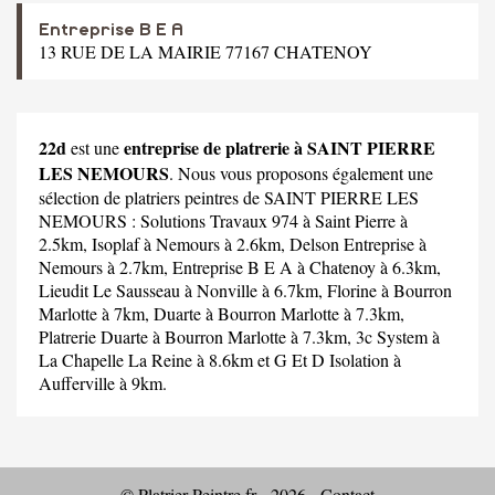
Entreprise B E A
13 RUE DE LA MAIRIE 77167 CHATENOY
22d
entreprise de platrerie à SAINT PIERRE
est une
LES NEMOURS
. Nous vous proposons également une
sélection de platriers peintres de SAINT PIERRE LES
NEMOURS :
Solutions Travaux 974
à Saint Pierre à
2.5km,
Isoplaf
à Nemours à 2.6km,
Delson Entreprise
à
Nemours à 2.7km,
Entreprise B E A
à Chatenoy à 6.3km,
Lieudit Le Sausseau
à Nonville à 6.7km,
Florine
à Bourron
Marlotte à 7km,
Duarte
à Bourron Marlotte à 7.3km,
Platrerie Duarte
à Bourron Marlotte à 7.3km,
3c System
à
La Chapelle La Reine à 8.6km et
G Et D Isolation
à
Aufferville à 9km.
© Platrier-Peintre.fr - 2026 -
Contact