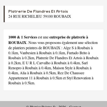
Platrerie De Flandres Et Artois
24 RUE RICHELIEU 59100 ROUBAIX
1000 & 1 Services
entreprise de platrerie à
est une
ROUBAIX
. Nous vous proposons également une sélection
de platriers peintres de ROUBAIX :
Alge S
à Roubaix à
0.1km,
Vanbesien
à Roubaix à 0.1km,
Furtado Brito
à
Roubaix à 0.2km,
Platrerie De Flandres Et Artois
à Roubaix
à 0.2km,
E U R L Carvalho
à Roubaix à 0.4km,
Sarl
Renopro
à Roubaix à 0.4km,
Maison Style
à Roubaix à
0.4km,
Alia
à Roubaix à 0.5km,
Rez De Chaussee
Appartement 11
à Roubaix à 0.5km et
Styl Renovation
à
Roubaix à 0.5km.
© Platrier-Peintre.fr - 2026 -
Contact